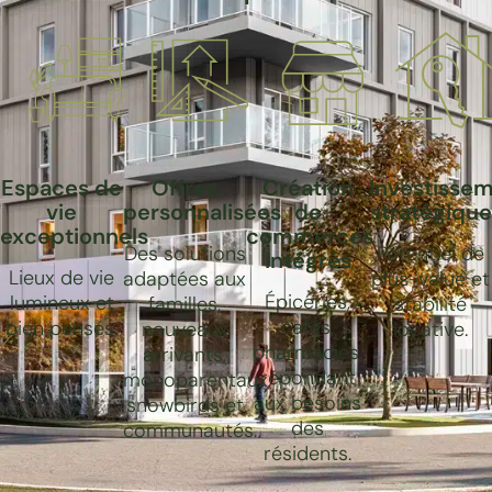
Espaces de
Offres
Création
Investisse
vie
personnalisées
de
stratégique
exceptionnels
commerces
Des solutions
Potentiel de
intégrés
Lieux de vie
adaptées aux
plus-value et
Épiceries,
lumineux et
familles,
stabilité
cafés,
bien pensés.
nouveaux
locative.
pharmacies,
arrivants,
répondant
monoparentaux,
aux besoins
snowbirds et
des
communautés.
résidents.