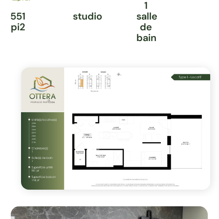
1
551
studio
salle
pi2
de
bain