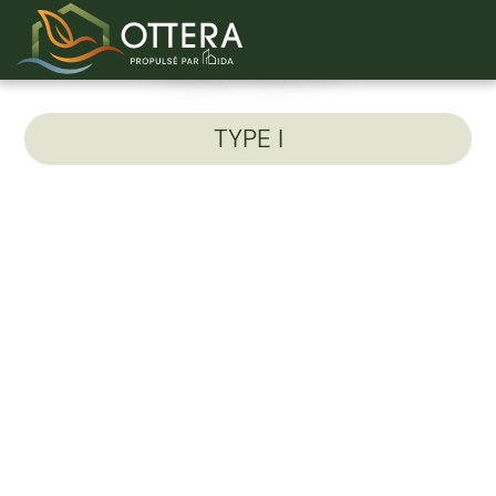
Unité 205-A
TYPE I