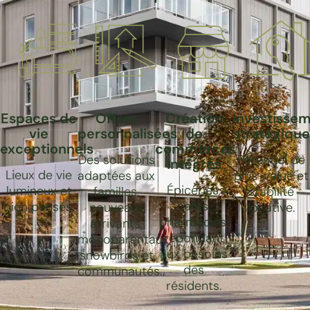
Espaces de
Offres
Création
Investisse
vie
personnalisées
de
stratégique
exceptionnels
commerces
Des solutions
Potentiel de
intégrés
Lieux de vie
adaptées aux
plus-value et
Épiceries,
lumineux et
familles,
stabilité
cafés,
bien pensés.
nouveaux
locative.
pharmacies,
arrivants,
répondant
monoparentaux,
aux besoins
snowbirds et
des
communautés.
résidents.