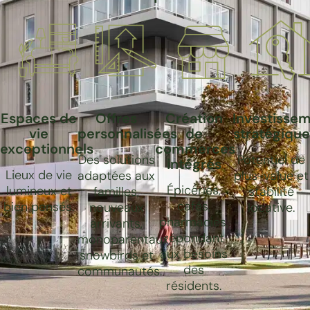
Espaces de
Offres
Création
Investisse
vie
personnalisées
de
stratégique
exceptionnels
commerces
Des solutions
Potentiel de
intégrés
Lieux de vie
adaptées aux
plus-value et
Épiceries,
lumineux et
familles,
stabilité
cafés,
bien pensés.
nouveaux
locative.
pharmacies,
arrivants,
répondant
monoparentaux,
aux besoins
snowbirds et
des
communautés.
résidents.