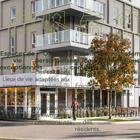
Espaces de
Offres
Création
Investisse
vie
personnalisées
de
stratégique
exceptionnels
commerces
Des solutions
Potentiel de
intégrés
Lieux de vie
adaptées aux
plus-value et
Épiceries,
lumineux et
familles,
stabilité
cafés,
bien pensés.
nouveaux
locative.
pharmacies,
arrivants,
répondant
monoparentaux,
aux besoins
snowbirds et
des
communautés.
résidents.