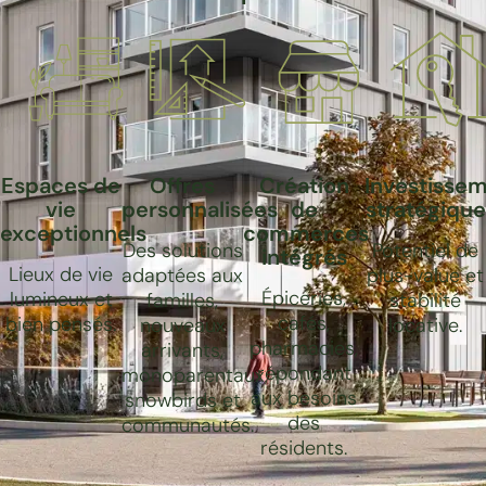
Espaces de
Offres
Création
Investisse
vie
personnalisées
de
stratégique
exceptionnels
commerces
Des solutions
Potentiel de
intégrés
Lieux de vie
adaptées aux
plus-value et
Épiceries,
lumineux et
familles,
stabilité
cafés,
bien pensés.
nouveaux
locative.
pharmacies,
arrivants,
répondant
monoparentaux,
aux besoins
snowbirds et
des
communautés.
résidents.