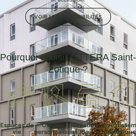
VOIR LES DISPONIBILITÉS
Pourquoi choisir OTTERA Saint
Zotique ?
Espaces de
Offres
Création
Investisse
vie
personnalisées
de
stratégique