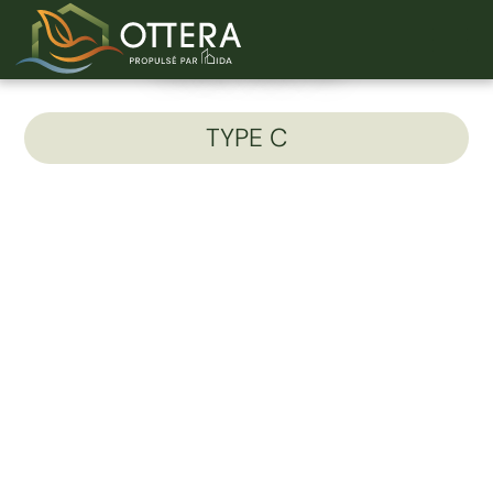
Unité 303-B
TYPE C