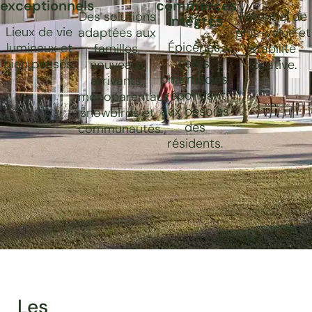
exceptionnels
commerces
Des solutions
Potentiel de
intégrés
Lieux de vie
adaptées aux
plus-value et
Épiceries,
lumineux et
familles,
stabilité
cafés,
bien pensés.
nouveaux
locative.
pharmacies,
arrivants,
répondant
monoparentaux,
aux besoins
snowbirds et
des
communautés.
résidents.
Les