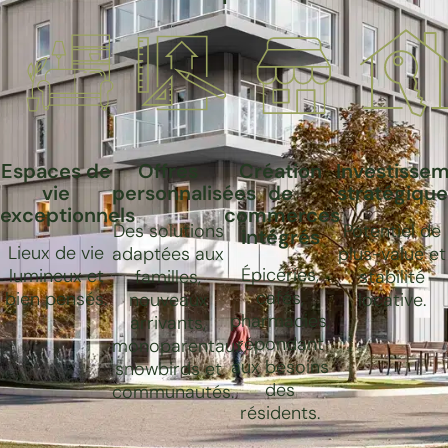
Espaces de
Offres
Création
Investisse
vie
personnalisées
de
stratégique
exceptionnels
commerces
Des solutions
Potentiel de
intégrés
Lieux de vie
adaptées aux
plus-value et
Épiceries,
lumineux et
familles,
stabilité
cafés,
bien pensés.
nouveaux
locative.
pharmacies,
arrivants,
répondant
monoparentaux,
aux besoins
snowbirds et
des
communautés.
résidents.