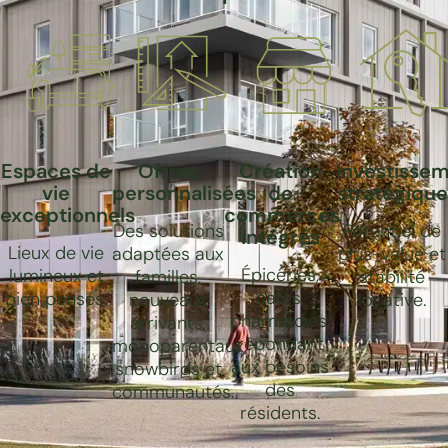
Espaces de
Offres
Création
Investisse
vie
personnalisées
de
stratégique
exceptionnels
commerces
Des solutions
Potentiel de
intégrés
Lieux de vie
adaptées aux
plus-value et
Épiceries,
lumineux et
familles,
stabilité
cafés,
bien pensés.
nouveaux
locative.
pharmacies,
arrivants,
répondant
monoparentaux,
aux besoins
snowbirds et
des
communautés.
résidents.