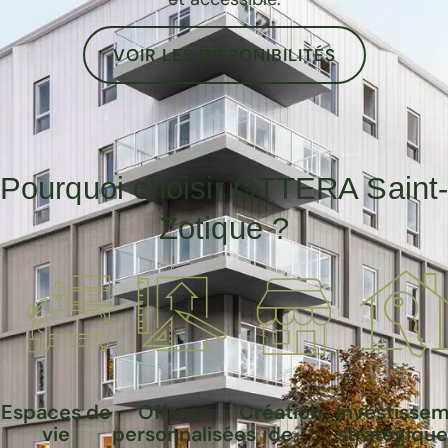
VOIR LES DISPONIBILITÉS
Pourquoi choisir OTTERA Saint
Zotique ?
Espaces de
Offres
Création
Investisse
vie
personnalisées
de
stratégique