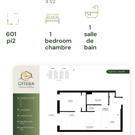
3 1/2
1
601
1
salle
pi2
bedroom
de
chambre
bain