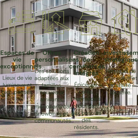
Espaces de
Offres
Création
Investisse
vie
personnalisées
de
stratégique
exceptionnels
commerces
Des solutions
Potentiel de
intégrés
Lieux de vie
adaptées aux
plus-value et
Épiceries,
lumineux et
familles,
stabilité
cafés,
bien pensés.
nouveaux
locative.
pharmacies,
arrivants,
répondant
monoparentaux,
aux besoins
snowbirds et
des
communautés.
résidents.