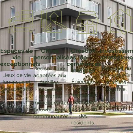
Espaces de
Offres
Création
Investisse
vie
personnalisées
de
stratégique
exceptionnels
commerces
Des solutions
Potentiel de
intégrés
Lieux de vie
adaptées aux
plus-value et
Épiceries,
lumineux et
familles,
stabilité
cafés,
bien pensés.
nouveaux
locative.
pharmacies,
arrivants,
répondant
monoparentaux,
aux besoins
snowbirds et
des
communautés.
résidents.