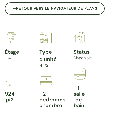
RETOUR VERS LE NAVIGATEUR DE PLANS
Étage
Type
Status
4
Disponible
d'unité
4 1/2
1
924
2
salle
pi2
bedrooms
de
chambre
bain