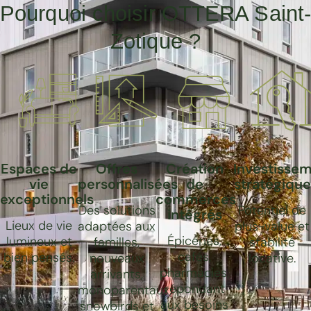
Pourquoi choisir OTTERA Saint
Zotique ?
Espaces de
Offres
Création
Investisse
vie
personnalisées
de
stratégique
exceptionnels
commerces
Des solutions
Potentiel de
intégrés
Lieux de vie
adaptées aux
plus-value et
Épiceries,
lumineux et
familles,
stabilité
cafés,
bien pensés.
nouveaux
locative.
pharmacies,
arrivants,
répondant
monoparentaux,
aux besoins
snowbirds et