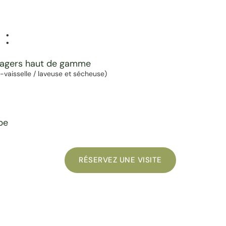
 :
nagers haut de gamme
ve-vaisselle / laveuse et sécheuse)
pe
RÉSERVEZ UNE VISITE