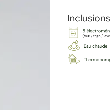
Inclusions
5 électromé
(four / frigo / la
Eau chaude
Thermopom