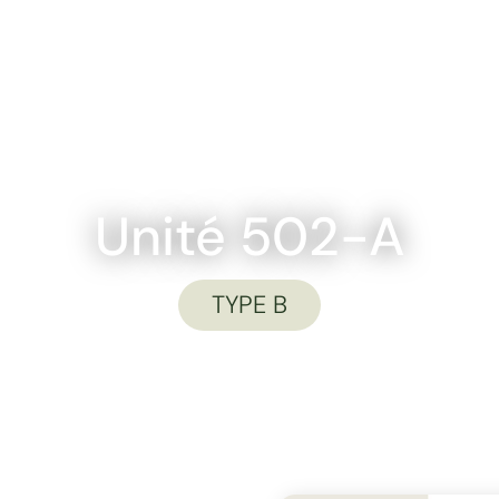
PLANS
UNITÉS
ESPACES COMMUNS
QUARTIER
NO
Unité 502-A
TYPE B