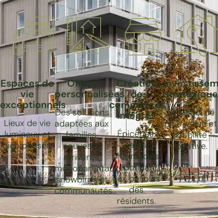
Espaces de
Offres
Création
Investisse
vie
personnalisées
de
stratégique
exceptionnels
commerces
Des solutions
Potentiel de
intégrés
Lieux de vie
adaptées aux
plus-value et
Épiceries,
lumineux et
familles,
stabilité
cafés,
bien pensés.
nouveaux
locative.
pharmacies,
arrivants,
répondant
monoparentaux,
aux besoins
snowbirds et
des
communautés.
résidents.