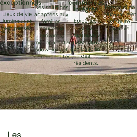
exceptionnels
commerces
Des solutions
Potentiel de
intégrés
Lieux de vie
adaptées aux
plus-value et
Épiceries,
lumineux et
familles,
stabilité
cafés,
bien pensés.
nouveaux
locative.
pharmacies,
arrivants,
répondant
monoparentaux,
aux besoins
snowbirds et
des
communautés.
résidents.
Les