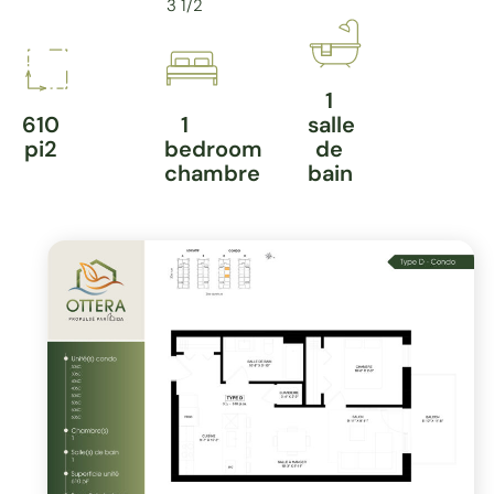
3 1/2
1
610
1
salle
pi2
bedroom
de
chambre
bain