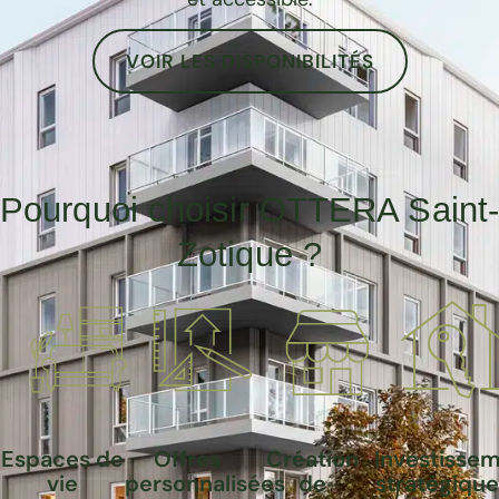
VOIR LES DISPONIBILITÉS
Pourquoi choisir OTTERA Saint
Zotique ?
Espaces de
Offres
Création
Investisse
vie
personnalisées
de
stratégique