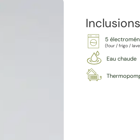
Inclusions
5 électromé
(four / frigo / la
Eau chaude
Thermopom