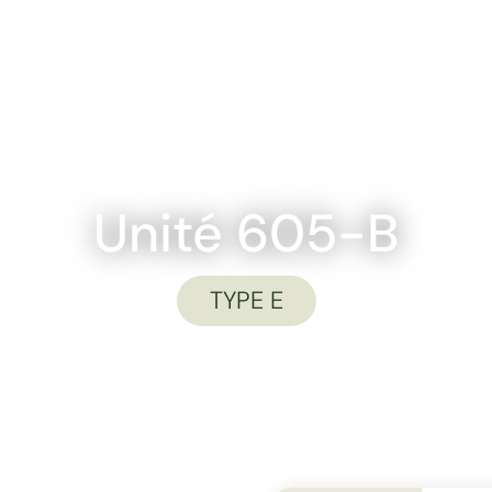
PLANS
UNITÉS
ESPACES COMMUNS
QUARTIER
NO
Unité 605-B
TYPE E