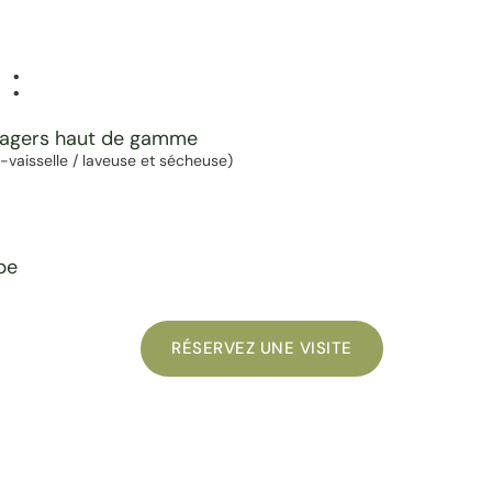
 :
nagers haut de gamme
ve-vaisselle / laveuse et sécheuse)
pe
RÉSERVEZ UNE VISITE