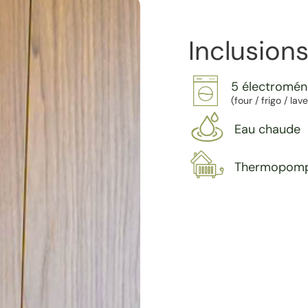
Inclusions
5 électromé
(four / frigo / la
Eau chaude
Thermopom