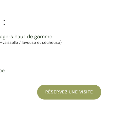
 :
nagers haut de gamme
ve-vaisselle / laveuse et sécheuse)
pe
RÉSERVEZ UNE VISITE