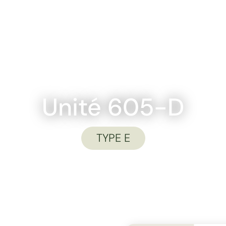
PLANS
UNITÉS
ESPACES COMMUNS
QUARTIER
NO
Unité 605-D
TYPE E