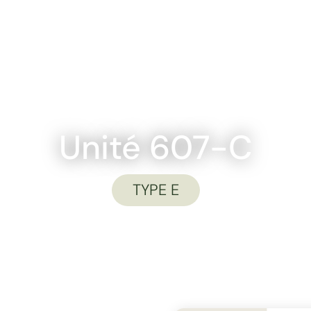
PLANS
UNITÉS
ESPACES COMMUNS
QUARTIER
NO
Unité 607-C
TYPE E