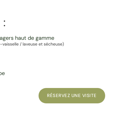
 :
nagers haut de gamme
ve-vaisselle / laveuse et sécheuse)
pe
RÉSERVEZ UNE VISITE