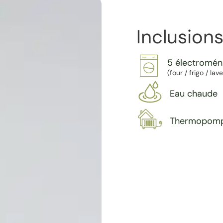
Inclusions
5 électromé
(four / frigo / la
Eau chaude
Thermopom